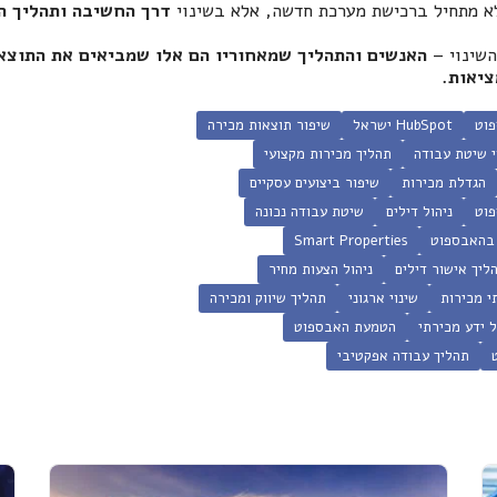
לא מתחיל ברכישת מערכת חדשה, אלא בשינוי
דרך החשיבה ותהליך ה
שינוי –
האנשים והתהליך שמאחוריו הם אלו שמביאים את התוצא
יאות.
וט
HubSpot ישראל
שיפור תוצאות מכירה
י שיטת עבודה
תהליך מכירות מקצועי
הגדלת מכירות
שיפור ביצועים עסקיים
פוט
ניהול דילים
שיטת עבודה נכונה
Smart Properties
ליך אישור דילים
ניהול הצעות מחיר
תי מכירות
שינוי ארגוני
תהליך שיווק ומכירה
ל ידע מכירתי
הטמעת האבספוט
תהליך עבודה אפקטיבי