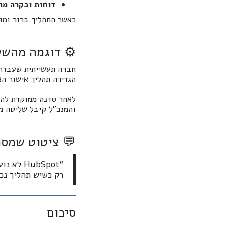
דוחות ובקרה מ
כאשר התהליך ברור ומ
⚙️ דוגמה מהש
הגדירה תהליך אישור הצ
לאחר סדנה ממוקדת ל
והמנכ"ל קיבל שליטה מ
💬 ציטוט שמסכ
“HubSpot לא נועדה להחליף את החשיבה – היא נועדה לחדד אותה.”
רק כשיש תהליך נכו
סיכום