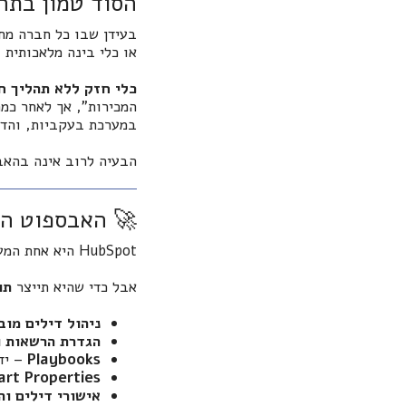
הסוד טמון בתה
או כלי בינה מלאכותית 
כלי חזק ללא תהליך ח
המכירות”, אך לאחר כמה
במערכת בעקביות, והדו
הבעיה לרוב אינה בהאב
🚀 האבספוט הו
HubSpot היא אחת המערכות החזקות בעולם לניהול שיווק, מכירות ושירות.
אבל כדי שהיא תייצר
תו
ניהול דילים מוב
הגדרת הרשאות ו
Playbooks
– יד
rt Properties
אישורי דילים וה