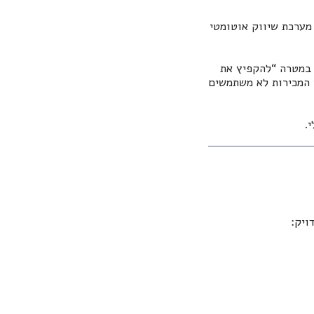
 שבו כל חברה מחפשת את הכלי הבא שישנה לה את התמונה – בין אם זו מערכת CRM, מערכת שיווק אוטומטי
מטרה “להקפיץ את
י המכירות לא משתמשים
.
ויק: