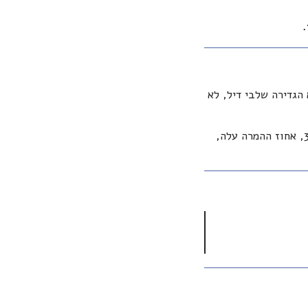
ותי מכירות שונים בארץ ובחו"ל התקינה את HubSpot, אך לא הגדירה שלבי דיל, לא
בתוך המערכת – זמני הסגירה ירדו ב־30%, אחוז ההמרה עלה,