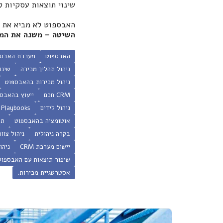
שינוי תוצאות עסקיות 
האבספוט לא מביא את ה
השיטה – משנה את המצ
האבספוט
מערכת האבספ
ניהול תהליך מכירה
שינו
ניהול מכירות בהאבספוט
CRM חכם
ייעוץ בהאבס
ניהול לידים
Playbooks בהאבספוט
אוטומציה בהאבספוט
תה
בקרה ניהולית
ניהול צוו
יישום מערכת CRM
ניהו
שיפור תוצאות עם האבספוט
אסטרטגיית מכירות.