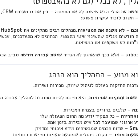
ליך, לא בכלי (גם לא בהאבספוט)
בעידן
– חשוב לזכור עיקרון פשוט:
כם – לא משנה את המציאות.
מנהלים רבים מתקינים את
HubSpot
ב
 חודשים מגלים שהשינוי איטי מהצפוי. הנתונים לא מתעדכנים, אנש
"חות לא משקפים את המציאות.
ספוט – אלא בכך שהארגון לא הגדיר
שיטת עבודה חדשה
סביב הכלי
א מנוע – התהליך הוא הנהג
צאות עסקיות אמיתיות
, היא חייבת להיות מחוברת לתהליך עבודה מד
נה
– שלבים ברורים בצנרת המכירות
אחריות
– כל תפקיד יודע מה תחום הפעולה שלו
ע ארגוני שמועבר לכל איש מכירות בזמן אמת
Sma
– שדות חכמים שמבטיחים מידע איכותי ומדויק
צעות מחיר
– בקרה ניהולית שמונעת טעויות ומייצרת רווחיות